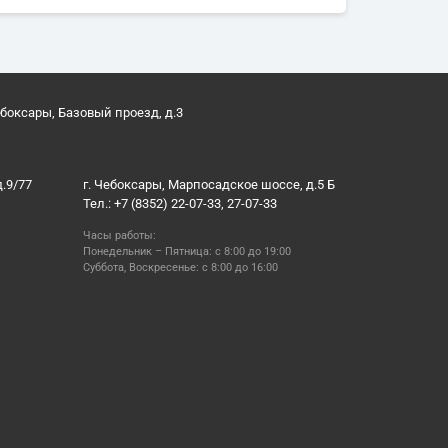
ебоксары, Базовый проезд, д.3
д.9/77
г. Чебоксары, Марпосадское шоссе, д.5 Б
Тел.: +7 (8352) 22-07-33, 27-07-33
Часы работы:
Понедельник – Пятница: с 8:00 до 19:00
Суббота, Воскресенье: с 8:00 до 16:00