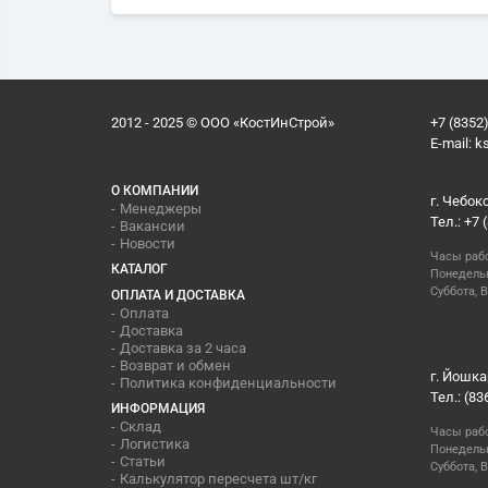
2012 - 2025 © ООО «КостИнСтрой»
+7 (8352)
E-mail:
k
О КОМПАНИИ
г. Чебок
Менеджеры
Тел.: +7 
Вакансии
Новости
Часы раб
КАТАЛОГ
Понедельн
Суббота, В
ОПЛАТА И ДОСТАВКА
Оплата
Доставка
Доставка за 2 часа
Возврат и обмен
г. Йошка
Политика конфиденциальности
Тел.: (83
ИНФОРМАЦИЯ
Склад
Часы раб
Логистика
Понедельн
Статьи
Суббота, 
Калькулятор пересчета шт/кг