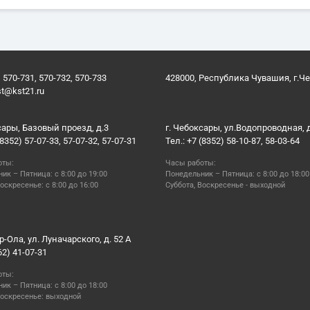
 570-731, 570-732, 570-733
428000, Республика Чувашия, г.Ч
st@kst21.ru
сары, Базовый проезд, д.3
г. Чебоксары, ул.Водопроводная, 
(8352) 57-07-33, 57-07-32, 57-07-31
Тел.: +7 (8352) 58-10-87, 58-03-64
оты:
Часы работы:
ик – Пятница: с 8:00 до 19:00
Понедельник – Пятница: с 8:00 до 18:00
оскресенье: с 8:00 до 16:00
Суббота, Воскресенье - выходной
р-Ола, ул. Луначарского, д. 52 А
62) 41-07-31
оты:
ик – Пятница: с 8:00 до 18:00
Воскресенье: выходной