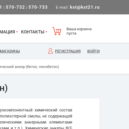
1
570-732
570-733
kst@kst21.ru
|
|
E-mail:
Ваша корзина
МАЦИЯ
КОНТАКТЫ
пуста
МАГАЗИНЫ
РЕГИСТРАЦИЯ
ВОЙТИ
ический анкер (бетон, пенобетон)
н)
вухкомпонентный химический состав
 полиэстерной смолы, не содержащей
ллическими анкерными элементами
ми и т.п.). Химические анкеры BIT-