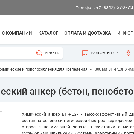
570-73
Телефон:
+7 (8352)
О КОМПАНИИ
КАТАЛОГ
ОПЛАТА И ДОСТАВКА
ИНФОР
КАЛЬКУЛЯТОР
химические и приспособления для крепеления
»
300 мл BIT-PESF Хим
еский анкер (бетон, пенобето
Химический анкер BIT-PESF - высокоэффективный д
состав на основе синтетической быстроотверждаемой
стирол и не имеющий запаха в сочетании с мета
(резьбовыми шпильками, болтами, арматурными прутка