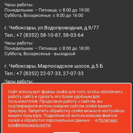
Часы работы:
Понедельник – Пятница: с 8:00 до 19:00
Суббота, Воскресенье: с 8:00 до 16:00
г. Чебоксары, ул.Водопроводная, д.9/77
Тел.: +7 (8352) 58-10-87, 58-03-64
Часы работы:
Понедельник – Пятница: с 8:00 до 18:00
Суббота, Воскресенье - выходной
г. Чебоксары, Марпосадское шоссе, д.5 Б
Тел.: +7 (8352) 22-07-33, 27-07-33
Часы работы:
Понедельник – Пятница: с 8:00 до 19:00
Сайт использует файлы cookie для того, чтобы обеспечить
Суббота, Воскресенье: с 8:00 до 16:00
работу сайта и сделать его более удобным для
пользователей. Продолжая работу с сайтом, вы
г. Йошкар-Ола, ул. Луначарского, д. 52 А
подтверждаете использование сайтом cookie вашего
браузера. Запретить обработку cookie можно в настройках
Тел.: (8362) 41-07-31
вашего браузера. Подробнее об использовании файлов
Часы работы:
cookie и обработке персональных данных — в
Политике
Понедельник – Пятница: с 8:00 до 18:00
конфиденциальности
.
Суббота, Воскресенье: выходной