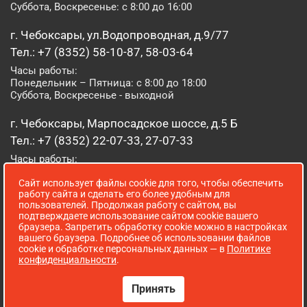
Суббота, Воскресенье: с 8:00 до 16:00
г. Чебоксары, ул.Водопроводная, д.9/77
Тел.: +7 (8352) 58-10-87, 58-03-64
Часы работы:
Понедельник – Пятница: с 8:00 до 18:00
Суббота, Воскресенье - выходной
г. Чебоксары, Марпосадское шоссе, д.5 Б
Тел.: +7 (8352) 22-07-33, 27-07-33
Часы работы:
Понедельник – Пятница: с 8:00 до 19:00
Сайт использует файлы cookie для того, чтобы обеспечить
Суббота, Воскресенье: с 8:00 до 16:00
работу сайта и сделать его более удобным для
пользователей. Продолжая работу с сайтом, вы
г. Йошкар-Ола, ул. Луначарского, д. 52 А
подтверждаете использование сайтом cookie вашего
браузера. Запретить обработку cookie можно в настройках
Тел.: (8362) 41-07-31
вашего браузера. Подробнее об использовании файлов
Часы работы:
cookie и обработке персональных данных — в
Политике
Понедельник – Пятница: с 8:00 до 18:00
конфиденциальности
.
Суббота, Воскресенье: выходной
Принять
Сопровождение сайта WebStroy