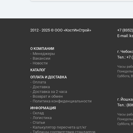
2012 - 2025 © ООО «КостИнСтрой»
+7 (8352)
E-mail:
k
О КОМПАНИИ
г. Чебок
Менеджеры
Тел.: +7 
Вакансии
Новости
Часы раб
КАТАЛОГ
Понедельн
Суббота, В
ОПЛАТА И ДОСТАВКА
Оплата
Доставка
Доставка за 2 часа
Возврат и обмен
г. Йошка
Политика конфиденциальности
Тел.: (83
ИНФОРМАЦИЯ
Склад
Часы раб
Логистика
Понедельн
Статьи
Суббота, 
Калькулятор пересчета шт/кг
Таблицы соответствия стандартов