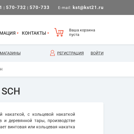
1
570-732
570-733
kst@kst21.ru
|
|
E-mail:
Ваша корзина
МАЦИЯ
КОНТАКТЫ
пуста
МАГАЗИНЫ
РЕГИСТРАЦИЯ
ВОЙТИ
CH
5 SCH
й накаткой, с кольцевой накаткой
ов и деревянной тары, производстве
ает винтовая или кольцевая накатка