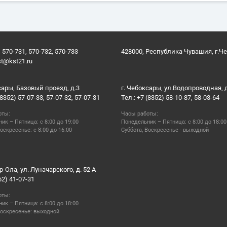
 570-731, 570-732, 570-733
428000, Республика Чувашия, г.Ч
st@kst21.ru
сары, Базовый проезд, д.3
г. Чебоксары, ул.Водопроводная, 
(8352) 57-07-33, 57-07-32, 57-07-31
Тел.: +7 (8352) 58-10-87, 58-03-64
оты:
Часы работы:
ик – Пятница: с 8:00 до 19:00
Понедельник – Пятница: с 8:00 до 18:00
оскресенье: с 8:00 до 16:00
Суббота, Воскресенье - выходной
р-Ола, ул. Луначарского, д. 52 А
62) 41-07-31
оты:
ик – Пятница: с 8:00 до 18:00
Воскресенье: выходной