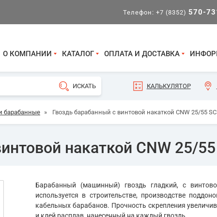
570-73
Телефон:
+7 (8352)
О КОМПАНИИ
КАТАЛОГ
ОПЛАТА И ДОСТАВКА
ИНФОР
КАЛЬКУЛЯТОР
и барабанные
»
Гвоздь барабанный с винтовой накаткой CNW 25/55 S
винтовой накаткой CNW 25/5
Барабанный (машинный) гвоздь гладкий, с винтово
используется в строительстве, производстве поддон
кабельных барабанов. Прочность скрепления увеличив
и клей расплав, нанесенный на каждый гвоздь.