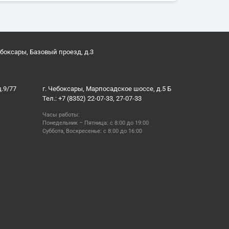
ебоксары, Базовый проезд, д.3
д.9/77
г. Чебоксары, Марпосадское шоссе, д.5 Б
Тел.: +7 (8352) 22-07-33, 27-07-33
Часы работы:
Понедельник – Пятница: с 8:00 до 19:00
Суббота, Воскресенье: с 8:00 до 16:00