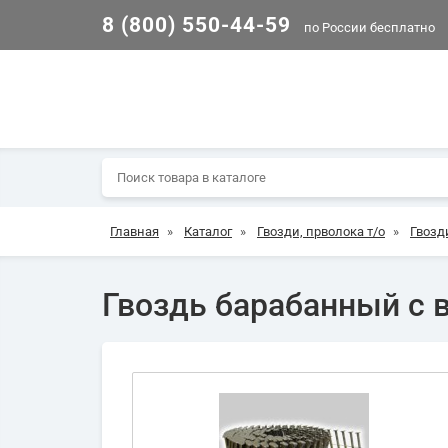
8 (800) 550-44-59
по России бесплатно
Главная
»
Каталог
»
Гвозди, прволока т/о
»
Гвозд
Гвоздь барабанный с 