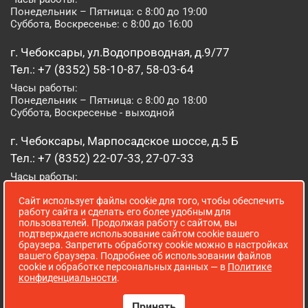
Понедельник – Пятница: с 8:00 до 19:00
Суббота, Воскресенье: с 8:00 до 16:00
г. Чебоксары, ул.Водопроводная, д.9/77
Тел.: +7 (8352) 58-10-87, 58-03-64
Часы работы:
Понедельник – Пятница: с 8:00 до 18:00
Суббота, Воскресенье - выходной
г. Чебоксары, Марпосадское шоссе, д.5 Б
Тел.: +7 (8352) 22-07-33, 27-07-33
Часы работы:
Понедельник – Пятница: с 8:00 до 19:00
Сайт использует файлы cookie для того, чтобы обеспечить
Суббота, Воскресенье: с 8:00 до 16:00
работу сайта и сделать его более удобным для
пользователей. Продолжая работу с сайтом, вы
г. Йошкар-Ола, ул. Луначарского, д. 52 А
подтверждаете использование сайтом cookie вашего
браузера. Запретить обработку cookie можно в настройках
Тел.: (8362) 41-07-31
вашего браузера. Подробнее об использовании файлов
Часы работы:
cookie и обработке персональных данных — в
Политике
Понедельник – Пятница: с 8:00 до 18:00
конфиденциальности
.
Суббота, Воскресенье: выходной
Принять