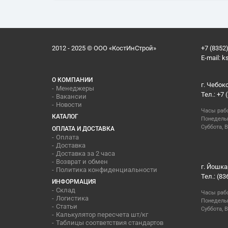
2012 - 2025 © ООО «КостИнСтрой»
+7 (8352)
E-mail:
k
О КОМПАНИИ
г. Чебок
Менеджеры
Тел.: +7 
Вакансии
Новости
Часы раб
КАТАЛОГ
Понедельн
Суббота, В
ОПЛАТА И ДОСТАВКА
Оплата
Доставка
Доставка за 2 часа
Возврат и обмен
г. Йошка
Политика конфиденциальности
Тел.: (83
ИНФОРМАЦИЯ
Склад
Часы раб
Логистика
Понедельн
Статьи
Суббота, 
Калькулятор пересчета шт/кг
Таблицы соответствия стандартов