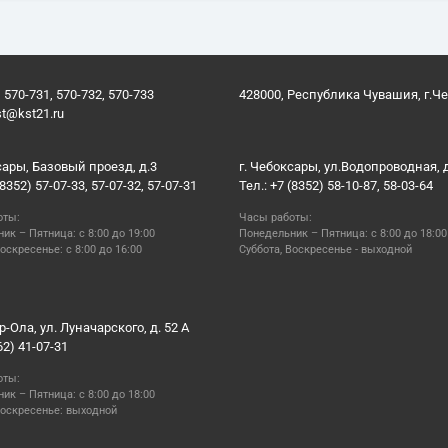
 570-731, 570-732, 570-733
428000, Республика Чувашия, г.Ч
st@kst21.ru
сары, Базовый проезд, д.3
г. Чебоксары, ул.Водопроводная, 
(8352) 57-07-33, 57-07-32, 57-07-31
Тел.: +7 (8352) 58-10-87, 58-03-64
оты:
Часы работы:
ик – Пятница: с 8:00 до 19:00
Понедельник – Пятница: с 8:00 до 18:00
оскресенье: с 8:00 до 16:00
Суббота, Воскресенье - выходной
р-Ола, ул. Луначарского, д. 52 А
62) 41-07-31
оты:
ик – Пятница: с 8:00 до 18:00
Воскресенье: выходной