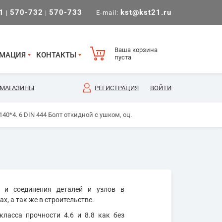
1
570-732
570-733
kst@kst21.ru
|
|
E-mail:
Ваша корзина
МАЦИЯ
КОНТАКТЫ
пуста
МАГАЗИНЫ
РЕГИСТРАЦИЯ
ВОЙТИ
40*4. 6 DIN 444 Болт откидной с ушком, оц.
 и соединения деталей и узлов в
, а так же в строительстве.
класса прочности 4.6 и 8.8 как без