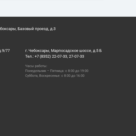
ебоксары, Базовый проезд, д.3
д.9/77
г. Чебоксары, Марпосадское шоссе, д.5 Б
Тел.: +7 (8352) 22-07-33, 27-07-33
Часы работы:
Понедельник – Пятница: с 8:00 до 19:00
Суббота, Воскресенье: с 8:00 до 16:00