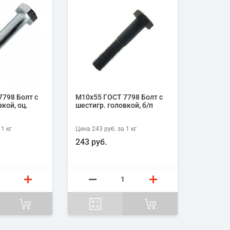
798 Болт с
М10х55 ГОСТ 7798 Болт с
кой, оц.
шестигр. головкой, б/п
 1
кг
Цена
243 руб.
за 1
кг
243 руб.