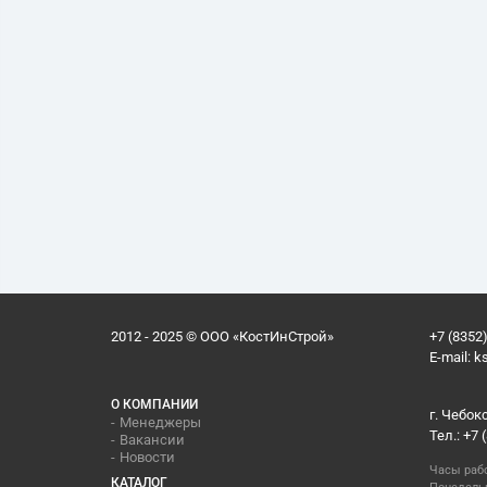
2012 - 2025 © ООО «КостИнСтрой»
+7 (8352)
E-mail:
k
О КОМПАНИИ
г. Чебок
Менеджеры
Тел.: +7 
Вакансии
Новости
Часы раб
КАТАЛОГ