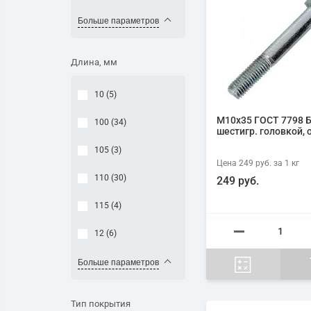
Больше параметров
Длина, мм
10 (
5
)
М10х35 ГОСТ 7798 Б
100 (
34
)
шестигр. головкой, 
105 (
3
)
Цена
249 руб.
за 1
кг
110 (
30
)
249 руб.
115 (
4
)
12 (
6
)
Больше параметров
Тип покрытия