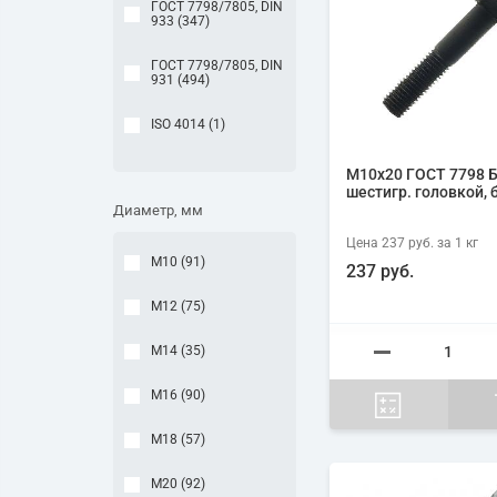
ГОСТ 7798/7805, DIN
933 (
347
)
ГОСТ 7798/7805, DIN
931 (
494
)
ISO 4014 (
1
)
М10х20 ГОСТ 7798 Б
шестигр. головкой, 
Диаметр, мм
Цена
237 руб.
за 1
кг
М10 (
91
)
237 руб.
М12 (
75
)
М14 (
35
)
М16 (
90
)
М18 (
57
)
М20 (
92
)