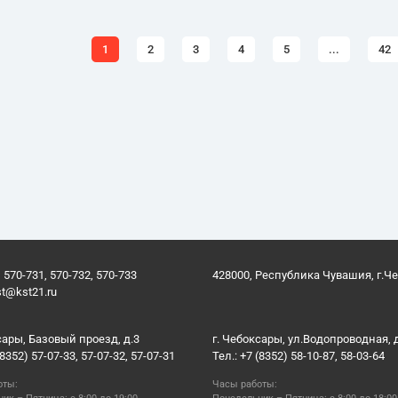
1
2
3
4
5
...
42
 570-731, 570-732, 570-733
428000, Республика Чувашия, г.Ч
st@kst21.ru
сары, Базовый проезд, д.3
г. Чебоксары, ул.Водопроводная, 
(8352) 57-07-33, 57-07-32, 57-07-31
Тел.: +7 (8352) 58-10-87, 58-03-64
оты:
Часы работы: