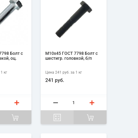
798 Болт с
М10х45 ГОСТ 7798 Болт с
кой, оц.
шестигр. головкой, б/п
 1
кг
Цена
241 руб.
за 1
кг
241 руб.