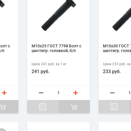
олт с
М10х25 ГОСТ 7798 Болт с
М10х30 ГОСТ 7
б/п
шестигр. головкой, б/п
шестигр. голов
Цена
241 руб.
за 1
кг
Цена
233 руб.
за
241 руб.
233 руб.