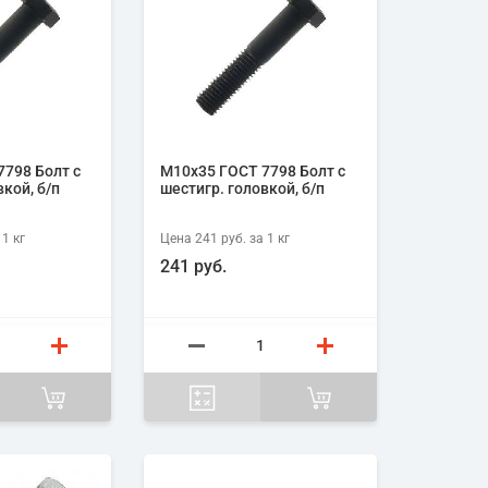
798 Болт с
М10х35 ГОСТ 7798 Болт с
кой, б/п
шестигр. головкой, б/п
 1
кг
Цена
241 руб.
за 1
кг
241 руб.