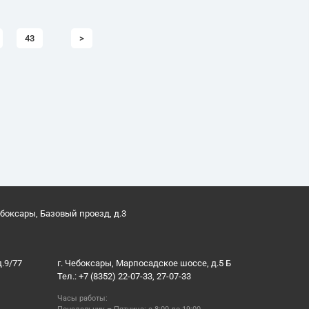
43
>
ебоксары, Базовый проезд, д.3
д.9/77
г. Чебоксары, Марпосадское шоссе, д.5 Б
Тел.: +7 (8352) 22-07-33, 27-07-33
Часы работы: