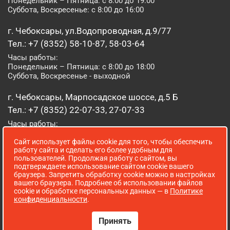
Понедельник – Пятница: с 8:00 до 19:00
Суббота, Воскресенье: с 8:00 до 16:00
г. Чебоксары, ул.Водопроводная, д.9/77
Тел.: +7 (8352) 58-10-87, 58-03-64
Часы работы:
Понедельник – Пятница: с 8:00 до 18:00
Суббота, Воскресенье - выходной
г. Чебоксары, Марпосадское шоссе, д.5 Б
Тел.: +7 (8352) 22-07-33, 27-07-33
Часы работы:
Понедельник – Пятница: с 8:00 до 19:00
Сайт использует файлы cookie для того, чтобы обеспечить
Суббота, Воскресенье: с 8:00 до 16:00
работу сайта и сделать его более удобным для
пользователей. Продолжая работу с сайтом, вы
г. Йошкар-Ола, ул. Луначарского, д. 52 А
подтверждаете использование сайтом cookie вашего
браузера. Запретить обработку cookie можно в настройках
Тел.: (8362) 41-07-31
вашего браузера. Подробнее об использовании файлов
Часы работы:
cookie и обработке персональных данных — в
Политике
Понедельник – Пятница: с 8:00 до 18:00
конфиденциальности
.
Суббота, Воскресенье: выходной
Принять
Сопровождение сайта WebStroy