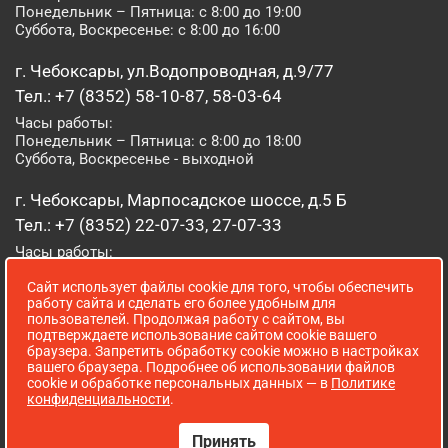
Понедельник – Пятница: с 8:00 до 19:00
Суббота, Воскресенье: с 8:00 до 16:00
г. Чебоксары, ул.Водопроводная, д.9/77
Тел.: +7 (8352) 58-10-87, 58-03-64
Часы работы:
Понедельник – Пятница: с 8:00 до 18:00
Суббота, Воскресенье - выходной
г. Чебоксары, Марпосадское шоссе, д.5 Б
Тел.: +7 (8352) 22-07-33, 27-07-33
Часы работы:
Понедельник – Пятница: с 8:00 до 19:00
Сайт использует файлы cookie для того, чтобы обеспечить
Суббота, Воскресенье: с 8:00 до 16:00
работу сайта и сделать его более удобным для
пользователей. Продолжая работу с сайтом, вы
г. Йошкар-Ола, ул. Луначарского, д. 52 А
подтверждаете использование сайтом cookie вашего
браузера. Запретить обработку cookie можно в настройках
Тел.: (8362) 41-07-31
вашего браузера. Подробнее об использовании файлов
Часы работы:
cookie и обработке персональных данных — в
Политике
Понедельник – Пятница: с 8:00 до 18:00
конфиденциальности
.
Суббота, Воскресенье: выходной
Принять