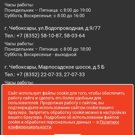
Часы работы:
Понедельник – Пятница: с 8:00 до 19:00
Суббота, Воскресенье: с 8:00 до 16:00
г. Чебоксары, ул.Водопроводная, д.9/77
Тел.: +7 (8352) 58-10-87, 58-03-64
Часы работы:
Понедельник – Пятница: с 8:00 до 18:00
Суббота, Воскресенье - выходной
г. Чебоксары, Марпосадское шоссе, д.5 Б
Тел.: +7 (8352) 22-07-33, 27-07-33
Часы работы:
Понедельник – Пятница: с 8:00 до 19:00
Сайт использует файлы cookie для того, чтобы обеспечить
Суббота, Воскресенье: с 8:00 до 16:00
работу сайта и сделать его более удобным для
пользователей. Продолжая работу с сайтом, вы
г. Йошкар-Ола, ул. Луначарского, д. 52 А
подтверждаете использование сайтом cookie вашего
браузера. Запретить обработку cookie можно в настройках
Тел.: (8362) 41-07-31
вашего браузера. Подробнее об использовании файлов
Часы работы:
cookie и обработке персональных данных — в
Политике
Понедельник – Пятница: с 8:00 до 18:00
конфиденциальности
.
Суббота, Воскресенье: выходной