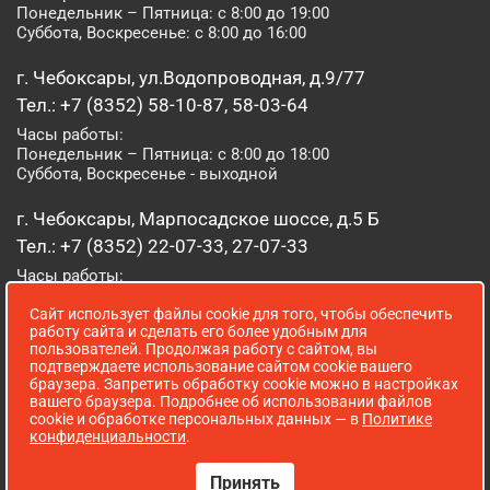
Понедельник – Пятница: с 8:00 до 19:00
Суббота, Воскресенье: с 8:00 до 16:00
г. Чебоксары, ул.Водопроводная, д.9/77
Тел.: +7 (8352) 58-10-87, 58-03-64
Часы работы:
Понедельник – Пятница: с 8:00 до 18:00
Суббота, Воскресенье - выходной
г. Чебоксары, Марпосадское шоссе, д.5 Б
Тел.: +7 (8352) 22-07-33, 27-07-33
Часы работы:
Понедельник – Пятница: с 8:00 до 19:00
Сайт использует файлы cookie для того, чтобы обеспечить
Суббота, Воскресенье: с 8:00 до 16:00
работу сайта и сделать его более удобным для
пользователей. Продолжая работу с сайтом, вы
г. Йошкар-Ола, ул. Луначарского, д. 52 А
подтверждаете использование сайтом cookie вашего
браузера. Запретить обработку cookie можно в настройках
Тел.: (8362) 41-07-31
вашего браузера. Подробнее об использовании файлов
Часы работы:
cookie и обработке персональных данных — в
Политике
Понедельник – Пятница: с 8:00 до 18:00
конфиденциальности
.
Суббота, Воскресенье: выходной
Принять