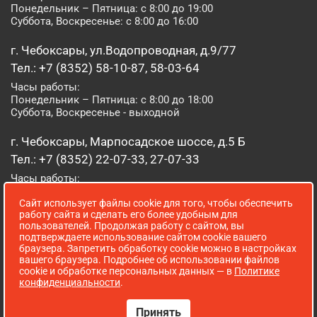
Понедельник – Пятница: с 8:00 до 19:00
Суббота, Воскресенье: с 8:00 до 16:00
г. Чебоксары, ул.Водопроводная, д.9/77
Тел.: +7 (8352) 58-10-87, 58-03-64
Часы работы:
Понедельник – Пятница: с 8:00 до 18:00
Суббота, Воскресенье - выходной
г. Чебоксары, Марпосадское шоссе, д.5 Б
Тел.: +7 (8352) 22-07-33, 27-07-33
Часы работы:
Понедельник – Пятница: с 8:00 до 19:00
Сайт использует файлы cookie для того, чтобы обеспечить
Суббота, Воскресенье: с 8:00 до 16:00
работу сайта и сделать его более удобным для
пользователей. Продолжая работу с сайтом, вы
г. Йошкар-Ола, ул. Луначарского, д. 52 А
подтверждаете использование сайтом cookie вашего
браузера. Запретить обработку cookie можно в настройках
Тел.: (8362) 41-07-31
вашего браузера. Подробнее об использовании файлов
Часы работы:
cookie и обработке персональных данных — в
Политике
Понедельник – Пятница: с 8:00 до 18:00
конфиденциальности
.
Суббота, Воскресенье: выходной
Принять