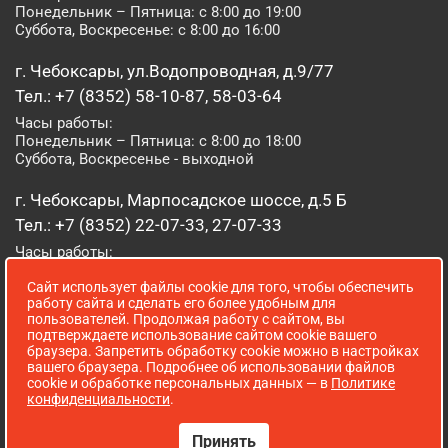
Понедельник – Пятница: с 8:00 до 19:00
Суббота, Воскресенье: с 8:00 до 16:00
г. Чебоксары, ул.Водопроводная, д.9/77
Тел.: +7 (8352) 58-10-87, 58-03-64
Часы работы:
Понедельник – Пятница: с 8:00 до 18:00
Суббота, Воскресенье - выходной
г. Чебоксары, Марпосадское шоссе, д.5 Б
Тел.: +7 (8352) 22-07-33, 27-07-33
Часы работы:
Понедельник – Пятница: с 8:00 до 19:00
Сайт использует файлы cookie для того, чтобы обеспечить
Суббота, Воскресенье: с 8:00 до 16:00
работу сайта и сделать его более удобным для
пользователей. Продолжая работу с сайтом, вы
г. Йошкар-Ола, ул. Луначарского, д. 52 А
подтверждаете использование сайтом cookie вашего
браузера. Запретить обработку cookie можно в настройках
Тел.: (8362) 41-07-31
вашего браузера. Подробнее об использовании файлов
Часы работы:
cookie и обработке персональных данных — в
Политике
Понедельник – Пятница: с 8:00 до 18:00
конфиденциальности
.
Суббота, Воскресенье: выходной
Принять