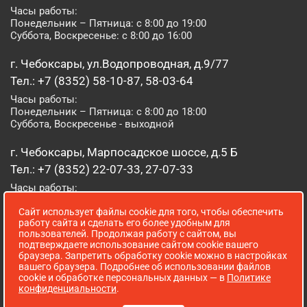
Часы работы:
Понедельник – Пятница: с 8:00 до 19:00
Суббота, Воскресенье: с 8:00 до 16:00
г. Чебоксары, ул.Водопроводная, д.9/77
Тел.: +7 (8352) 58-10-87, 58-03-64
Часы работы:
Понедельник – Пятница: с 8:00 до 18:00
Суббота, Воскресенье - выходной
г. Чебоксары, Марпосадское шоссе, д.5 Б
Тел.: +7 (8352) 22-07-33, 27-07-33
Часы работы:
Понедельник – Пятница: с 8:00 до 19:00
Сайт использует файлы cookie для того, чтобы обеспечить
Суббота, Воскресенье: с 8:00 до 16:00
работу сайта и сделать его более удобным для
пользователей. Продолжая работу с сайтом, вы
г. Йошкар-Ола, ул. Луначарского, д. 52 А
подтверждаете использование сайтом cookie вашего
браузера. Запретить обработку cookie можно в настройках
Тел.: (8362) 41-07-31
вашего браузера. Подробнее об использовании файлов
Часы работы:
cookie и обработке персональных данных — в
Политике
Понедельник – Пятница: с 8:00 до 18:00
конфиденциальности
.
Суббота, Воскресенье: выходной