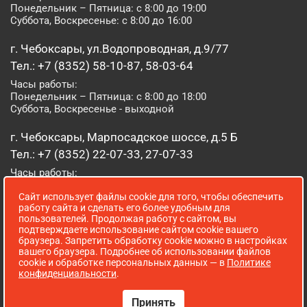
Понедельник – Пятница: с 8:00 до 19:00
Суббота, Воскресенье: с 8:00 до 16:00
г. Чебоксары, ул.Водопроводная, д.9/77
Тел.: +7 (8352) 58-10-87, 58-03-64
Часы работы:
Понедельник – Пятница: с 8:00 до 18:00
Суббота, Воскресенье - выходной
г. Чебоксары, Марпосадское шоссе, д.5 Б
Тел.: +7 (8352) 22-07-33, 27-07-33
Часы работы:
Понедельник – Пятница: с 8:00 до 19:00
Сайт использует файлы cookie для того, чтобы обеспечить
Суббота, Воскресенье: с 8:00 до 16:00
работу сайта и сделать его более удобным для
пользователей. Продолжая работу с сайтом, вы
г. Йошкар-Ола, ул. Луначарского, д. 52 А
подтверждаете использование сайтом cookie вашего
браузера. Запретить обработку cookie можно в настройках
Тел.: (8362) 41-07-31
вашего браузера. Подробнее об использовании файлов
Часы работы:
cookie и обработке персональных данных — в
Политике
Понедельник – Пятница: с 8:00 до 18:00
конфиденциальности
.
Суббота, Воскресенье: выходной
Принять