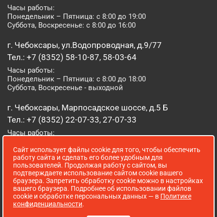
Часы работы:
Понедельник – Пятница: с 8:00 до 19:00
Суббота, Воскресенье: с 8:00 до 16:00
г. Чебоксары, ул.Водопроводная, д.9/77
Тел.: +7 (8352) 58-10-87, 58-03-64
Часы работы:
Понедельник – Пятница: с 8:00 до 18:00
Суббота, Воскресенье - выходной
г. Чебоксары, Марпосадское шоссе, д.5 Б
Тел.: +7 (8352) 22-07-33, 27-07-33
Часы работы:
Понедельник – Пятница: с 8:00 до 19:00
Сайт использует файлы cookie для того, чтобы обеспечить
Суббота, Воскресенье: с 8:00 до 16:00
работу сайта и сделать его более удобным для
пользователей. Продолжая работу с сайтом, вы
г. Йошкар-Ола, ул. Луначарского, д. 52 А
подтверждаете использование сайтом cookie вашего
браузера. Запретить обработку cookie можно в настройках
Тел.: (8362) 41-07-31
вашего браузера. Подробнее об использовании файлов
Часы работы:
cookie и обработке персональных данных — в
Политике
Понедельник – Пятница: с 8:00 до 18:00
конфиденциальности
.
Суббота, Воскресенье: выходной