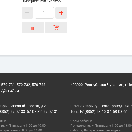
Выберите количество
 570-731, 570-732, 570-733
428000, Республика Чувашия, г.Ч
st@kst21.ru
сары, Базовый проезд, д.3
г. Чебоксары, ул.Водопроводная, 
(8352) 57-07-33, 57-07-32, 57-07-31
Тел.: +7 (8352) 58-10-87, 58-03-64
оты:
Часы работы:
ик – Пятница: с 8:00 до 19:00
Понедельник – Пятница: с 8:00 до 18:00
оскресенье: с 8:00 до 16:00
Суббота, Воскресенье - выходной