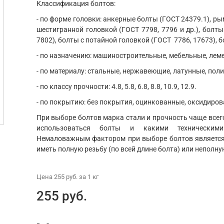
Классификация болтов:
- по форме головки: анкерные болты (ГОСТ 24379.1), ры
шестигранной головкой (ГОСТ 7798, 7796 и др.), болты
7802), болты с потайной головкой (ГОСТ 7786, 17673), б
- по назначению: машиностроительные, мебельные, ле
- по материалу: стальные, нержавеющие, латунные, пол
- по классу прочности: 4.8, 5.8, 6.8, 8.8, 10.9, 12.9.
- по покрытию: без покрытия, оцинкованные, оксидиров
При выборе болтов марка стали и прочность чаще всего
использоваться болты и какими техническим
Немаловажным фактором при выборе болтов является 
иметь полную резьбу (по всей длине болта) или неполну
Цена
255 руб.
за 1
кг
255 руб.