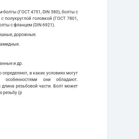
м-болты (ГОСТ 4751, DIN 580), болты с
 с полукруглой головкой (ГОСТ 7801,
олты с фланцем (DIN 6921).
мешные, дорожные.
иамидные.
анные и др.
 определяют, в каких условиях могут
и особенностями они обладают.
длина резьбовой части. Болт может
ю резьбу (р