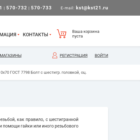
1
570-732
570-733
kst@kst21.ru
|
|
E-mail:
Ваша корзина
МАЦИЯ
КОНТАКТЫ
пуста
МАГАЗИНЫ
РЕГИСТРАЦИЯ
ВОЙТИ
0х70 ГОСТ 7798 Болт с шестигр. головкой, оц.
езьбой, как правило, с шестигранной
и помощи гайки или иного резьбового