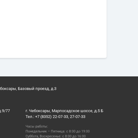
ебоксары, Базовый проезд, д.3
д.9/77
г. Чебоксары, Марпосадское шоссе, д.5 Б
Тел.: +7 (8352) 22-07-33, 27-07-33
Часы работы:
Понедельник – Пятница: с 8:00 до 19:00
Суббота, Воскресенье: с 8:00 до 16:00