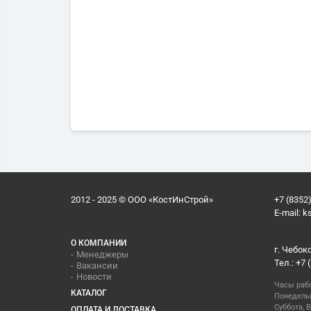
2012 - 2025 © ООО «КостИнСтрой»
+7 (8352)
E-mail:
k
О КОМПАНИИ
г. Чебок
Менеджеры
Тел.: +7 
Вакансии
Новости
Часы раб
КАТАЛОГ
Понедельн
Суббота, В
ОПЛАТА И ДОСТАВКА