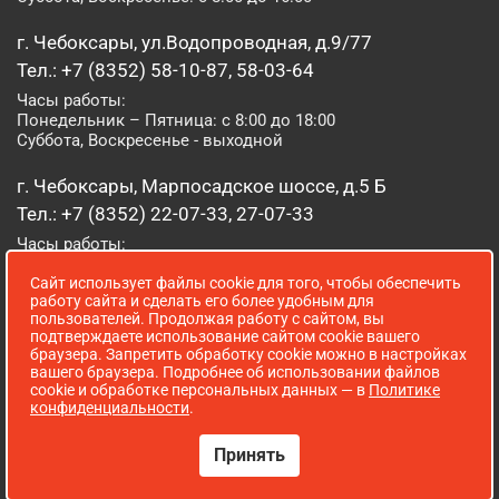
г. Чебоксары, ул.Водопроводная, д.9/77
Тел.: +7 (8352) 58-10-87, 58-03-64
Часы работы:
Понедельник – Пятница: с 8:00 до 18:00
Суббота, Воскресенье - выходной
г. Чебоксары, Марпосадское шоссе, д.5 Б
Тел.: +7 (8352) 22-07-33, 27-07-33
Часы работы:
Понедельник – Пятница: с 8:00 до 19:00
Сайт использует файлы cookie для того, чтобы обеспечить
Суббота, Воскресенье: с 8:00 до 16:00
работу сайта и сделать его более удобным для
пользователей. Продолжая работу с сайтом, вы
г. Йошкар-Ола, ул. Луначарского, д. 52 А
подтверждаете использование сайтом cookie вашего
браузера. Запретить обработку cookie можно в настройках
Тел.: (8362) 41-07-31
вашего браузера. Подробнее об использовании файлов
Часы работы:
cookie и обработке персональных данных — в
Политике
Понедельник – Пятница: с 8:00 до 18:00
конфиденциальности
.
Суббота, Воскресенье: выходной
Принять
Сопровождение сайта WebStroy