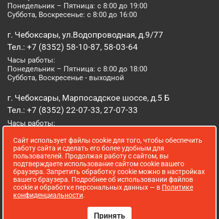
Понедельник – Пятница: с 8:00 до 19:00
Суббота, Воскресенье: с 8:00 до 16:00
г. Чебоксары, ул.Водопроводная, д.9/77
Тел.: +7 (8352) 58-10-87, 58-03-64
Часы работы:
Понедельник – Пятница: с 8:00 до 18:00
Суббота, Воскресенье - выходной
г. Чебоксары, Марпосадское шоссе, д.5 Б
Тел.: +7 (8352) 22-07-33, 27-07-33
Часы работы:
Понедельник – Пятница: с 8:00 до 19:00
Сайт использует файлы cookie для того, чтобы обеспечить
Суббота, Воскресенье: с 8:00 до 16:00
работу сайта и сделать его более удобным для
пользователей. Продолжая работу с сайтом, вы
г. Йошкар-Ола, ул. Луначарского, д. 52 А
подтверждаете использование сайтом cookie вашего
браузера. Запретить обработку cookie можно в настройках
Тел.: (8362) 41-07-31
вашего браузера. Подробнее об использовании файлов
Часы работы:
cookie и обработке персональных данных — в
Политике
Понедельник – Пятница: с 8:00 до 18:00
конфиденциальности
.
Суббота, Воскресенье: выходной
Принять