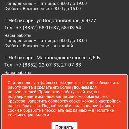
Понедельник – Пятница: с 8:00 до 19:00
Суббота, Воскресенье: с 8:00 до 16:00
г. Чебоксары, ул.Водопроводная, д.9/77
Тел.: +7 (8352) 58-10-87, 58-03-64
Часы работы:
Понедельник – Пятница: с 8:00 до 18:00
Суббота, Воскресенье - выходной
г. Чебоксары, Марпосадское шоссе, д.5 Б
Тел.: +7 (8352) 22-07-33, 27-07-33
Часы работы:
Понедельник – Пятница: с 8:00 до 19:00
Сайт использует файлы cookie для того, чтобы обеспечить
Суббота, Воскресенье: с 8:00 до 16:00
работу сайта и сделать его более удобным для
пользователей. Продолжая работу с сайтом, вы
г. Йошкар-Ола, ул. Луначарского, д. 52 А
подтверждаете использование сайтом cookie вашего
браузера. Запретить обработку cookie можно в настройках
Тел.: (8362) 41-07-31
вашего браузера. Подробнее об использовании файлов
Часы работы:
cookie и обработке персональных данных — в
Политике
Понедельник – Пятница: с 8:00 до 18:00
конфиденциальности
.
Суббота, Воскресенье: выходной
Принять