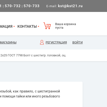
1
570-732
570-733
kst@kst21.ru
|
|
E-mail:
Ваша корзина
МАЦИЯ
КОНТАКТЫ
пуста
МАГАЗИНЫ
РЕГИСТРАЦИЯ
ВОЙТИ
2х25 ГОСТ 7798 Болт с шестигр. головкой, оц.
езьбой, как правило, с шестигранной
и помощи гайки или иного резьбового