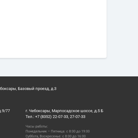
ебоксары, Базовый проезд, д.3
д.9/77
г. Чебоксары, Марпосадское шоссе, д.5 Б
Тел.: +7 (8352) 22-07-33, 27-07-33
Часы работы:
Понедельник – Пятница: с 8:00 до 19:00
Суббота, Воскресенье: с 8:00 до 16:00