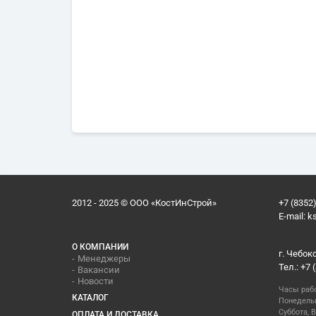
2012 - 2025 © ООО «КостИнСтрой»
+7 (8352)
E-mail:
k
О КОМПАНИИ
г. Чебок
Менеджеры
Тел.: +7 
Вакансии
Новости
Часы раб
КАТАЛОГ
Понедельн
Суббота, В
ОПЛАТА И ДОСТАВКА