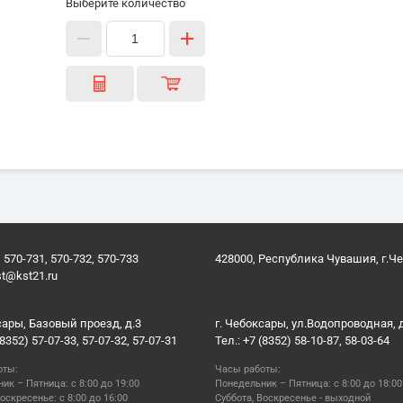
Выберите количество
 570-731, 570-732, 570-733
428000, Республика Чувашия, г.Ч
st@kst21.ru
сары, Базовый проезд, д.3
г. Чебоксары, ул.Водопроводная, 
(8352) 57-07-33, 57-07-32, 57-07-31
Тел.: +7 (8352) 58-10-87, 58-03-64
оты:
Часы работы:
ик – Пятница: с 8:00 до 19:00
Понедельник – Пятница: с 8:00 до 18:00
оскресенье: с 8:00 до 16:00
Суббота, Воскресенье - выходной