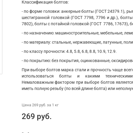
Классификация болтов:
- по форме головки: анкерные болты (ГОСТ 24379.1), ры
шестигранной головкой (ГОСТ 7798, 7796 и др.), болты
7802), болты с потайной головкой (ГОСТ 7786, 17673), б
- по назначению: машиностроительные, мебельные, ле
- по материалу: стальные, нержавеющие, латунные, пол
- по классу прочности: 4.8, 5.8, 6.8, 8.8, 10.9, 12.9.
- по покрытию: без покрытия, оцинкованные, оксидиров
При выборе болтов марка стали и прочность чаще всего
использоваться болты и какими техническим
Немаловажным фактором при выборе болтов является 
иметь полную резьбу (по всей длине болта) или неполну
Цена
269 руб.
за 1
кг
269 руб.