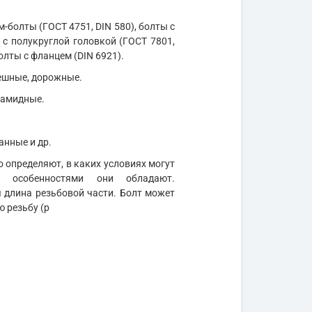
м-болты (ГОСТ 4751, DIN 580), болты с
 с полукруглой головкой (ГОСТ 7801,
олты с фланцем (DIN 6921).
мешные, дорожные.
иамидные.
анные и др.
 определяют, в каких условиях могут
и особенностями они обладают.
длина резьбовой части. Болт может
ю резьбу (р