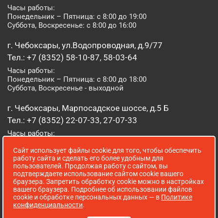
Часы работы:
Понедельник – Пятница: с 8:00 до 19:00
Суббота, Воскресенье: с 8:00 до 16:00
г. Чебоксары, ул.Водопроводная, д.9/77
Тел.: +7 (8352) 58-10-87, 58-03-64
Часы работы:
Понедельник – Пятница: с 8:00 до 18:00
Суббота, Воскресенье - выходной
г. Чебоксары, Марпосадское шоссе, д.5 Б
Тел.: +7 (8352) 22-07-33, 27-07-33
Часы работы:
Понедельник – Пятница: с 8:00 до 19:00
Сайт использует файлы cookie для того, чтобы обеспечить
Суббота, Воскресенье: с 8:00 до 16:00
работу сайта и сделать его более удобным для
пользователей. Продолжая работу с сайтом, вы
г. Йошкар-Ола, ул. Луначарского, д. 52 А
подтверждаете использование сайтом cookie вашего
браузера. Запретить обработку cookie можно в настройках
Тел.: (8362) 41-07-31
вашего браузера. Подробнее об использовании файлов
Часы работы:
cookie и обработке персональных данных — в
Политике
Понедельник – Пятница: с 8:00 до 18:00
конфиденциальности
.
Суббота, Воскресенье: выходной