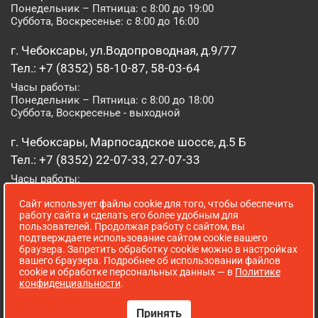
Понедельник – Пятница: с 8:00 до 19:00
Суббота, Воскресенье: с 8:00 до 16:00
г. Чебоксары, ул.Водопроводная, д.9/77
Тел.: +7 (8352) 58-10-87, 58-03-64
Часы работы:
Понедельник – Пятница: с 8:00 до 18:00
Суббота, Воскресенье - выходной
г. Чебоксары, Марпосадское шоссе, д.5 Б
Тел.: +7 (8352) 22-07-33, 27-07-33
Часы работы:
Понедельник – Пятница: с 8:00 до 19:00
Сайт использует файлы cookie для того, чтобы обеспечить
Суббота, Воскресенье: с 8:00 до 16:00
работу сайта и сделать его более удобным для
пользователей. Продолжая работу с сайтом, вы
г. Йошкар-Ола, ул. Луначарского, д. 52 А
подтверждаете использование сайтом cookie вашего
браузера. Запретить обработку cookie можно в настройках
Тел.: (8362) 41-07-31
вашего браузера. Подробнее об использовании файлов
Часы работы:
cookie и обработке персональных данных — в
Политике
Понедельник – Пятница: с 8:00 до 18:00
конфиденциальности
.
Суббота, Воскресенье: выходной
Принять