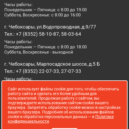
Часы работы:
Понедельник – Пятница: с 8:00 до 19:00
Суббота, Воскресенье: с 8:00 до 16:00
г. Чебоксары, ул.Водопроводная, д.9/77
Тел.: +7 (8352) 58-10-87, 58-03-64
Часы работы:
Понедельник – Пятница: с 8:00 до 18:00
Суббота, Воскресенье - выходной
г. Чебоксары, Марпосадское шоссе, д.5 Б
Тел.: +7 (8352) 22-07-33, 27-07-33
Часы работы:
Понедельник – Пятница: с 8:00 до 19:00
Сайт использует файлы cookie для того, чтобы обеспечить
Суббота, Воскресенье: с 8:00 до 16:00
работу сайта и сделать его более удобным для
пользователей. Продолжая работу с сайтом, вы
г. Йошкар-Ола, ул. Луначарского, д. 52 А
подтверждаете использование сайтом cookie вашего
браузера. Запретить обработку cookie можно в настройках
Тел.: (8362) 41-07-31
вашего браузера. Подробнее об использовании файлов
Часы работы:
cookie и обработке персональных данных — в
Политике
Понедельник – Пятница: с 8:00 до 18:00
конфиденциальности
.
Суббота, Воскресенье: выходной