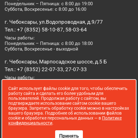
Понедельник – Пятница: с 8:00 до 19:00
Суббота, Воскресенье: с 8:00 до 16:00
г. Чебоксары, ул.Водопроводная, д.9/77
Тел.: +7 (8352) 58-10-87, 58-03-64
Часы работы:
Понедельник – Пятница: с 8:00 до 18:00
Суббота, Воскресенье - выходной
г. Чебоксары, Марпосадское шоссе, д.5 Б
Тел.: +7 (8352) 22-07-33, 27-07-33
Часы работы:
Понедельник – Пятница: с 8:00 до 19:00
Сайт использует файлы cookie для того, чтобы обеспечить
Суббота, Воскресенье: с 8:00 до 16:00
работу сайта и сделать его более удобным для
пользователей. Продолжая работу с сайтом, вы
г. Йошкар-Ола, ул. Луначарского, д. 52 А
подтверждаете использование сайтом cookie вашего
браузера. Запретить обработку cookie можно в настройках
Тел.: (8362) 41-07-31
вашего браузера. Подробнее об использовании файлов
Часы работы:
cookie и обработке персональных данных — в
Политике
Понедельник – Пятница: с 8:00 до 18:00
конфиденциальности
.
Суббота, Воскресенье: выходной
Принять