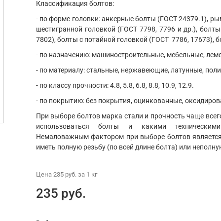
Классификация болтов:
- по форме головки: анкерные болты (ГОСТ 24379.1), ры
шестигранной головкой (ГОСТ 7798, 7796 и др.), болты
7802), болты с потайной головкой (ГОСТ 7786, 17673), б
- по назначению: машиностроительные, мебельные, ле
- по материалу: стальные, нержавеющие, латунные, пол
- по классу прочности: 4.8, 5.8, 6.8, 8.8, 10.9, 12.9.
- по покрытию: без покрытия, оцинкованные, оксидиров
При выборе болтов марка стали и прочность чаще всего
использоваться болты и какими техническим
Немаловажным фактором при выборе болтов является 
иметь полную резьбу (по всей длине болта) или неполну
Цена
235 руб.
за 1
кг
235 руб.