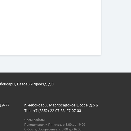
ебоксары, Базовый проезд, д.3
д.9/77
г. Чебоксары, Марпосадское шоссе, д.5 Б
Тел.: +7 (8352) 22-07-33, 27-07-33
Часы работы:
Понедельник – Пятница: с 8:00 до 19:00
Суббота, Воскресенье: с 8:00 до 16:00