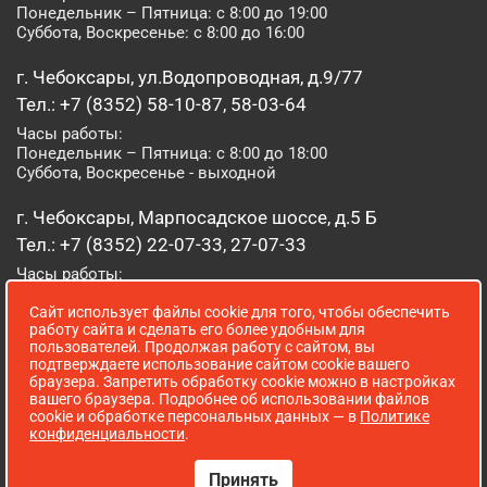
Понедельник – Пятница: с 8:00 до 19:00
Суббота, Воскресенье: с 8:00 до 16:00
г. Чебоксары, ул.Водопроводная, д.9/77
Тел.: +7 (8352) 58-10-87, 58-03-64
Часы работы:
Понедельник – Пятница: с 8:00 до 18:00
Суббота, Воскресенье - выходной
г. Чебоксары, Марпосадское шоссе, д.5 Б
Тел.: +7 (8352) 22-07-33, 27-07-33
Часы работы:
Понедельник – Пятница: с 8:00 до 19:00
Сайт использует файлы cookie для того, чтобы обеспечить
Суббота, Воскресенье: с 8:00 до 16:00
работу сайта и сделать его более удобным для
пользователей. Продолжая работу с сайтом, вы
г. Йошкар-Ола, ул. Луначарского, д. 52 А
подтверждаете использование сайтом cookie вашего
браузера. Запретить обработку cookie можно в настройках
Тел.: (8362) 41-07-31
вашего браузера. Подробнее об использовании файлов
Часы работы:
cookie и обработке персональных данных — в
Политике
Понедельник – Пятница: с 8:00 до 18:00
конфиденциальности
.
Суббота, Воскресенье: выходной
Принять