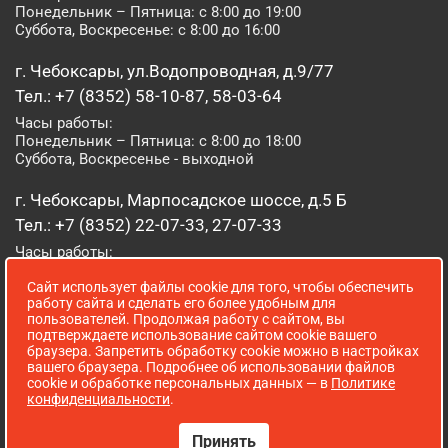
Понедельник – Пятница: с 8:00 до 19:00
Суббота, Воскресенье: с 8:00 до 16:00
г. Чебоксары, ул.Водопроводная, д.9/77
Тел.: +7 (8352) 58-10-87, 58-03-64
Часы работы:
Понедельник – Пятница: с 8:00 до 18:00
Суббота, Воскресенье - выходной
г. Чебоксары, Марпосадское шоссе, д.5 Б
Тел.: +7 (8352) 22-07-33, 27-07-33
Часы работы:
Понедельник – Пятница: с 8:00 до 19:00
Сайт использует файлы cookie для того, чтобы обеспечить
Суббота, Воскресенье: с 8:00 до 16:00
работу сайта и сделать его более удобным для
пользователей. Продолжая работу с сайтом, вы
г. Йошкар-Ола, ул. Луначарского, д. 52 А
подтверждаете использование сайтом cookie вашего
браузера. Запретить обработку cookie можно в настройках
Тел.: (8362) 41-07-31
вашего браузера. Подробнее об использовании файлов
Часы работы:
cookie и обработке персональных данных — в
Политике
Понедельник – Пятница: с 8:00 до 18:00
конфиденциальности
.
Суббота, Воскресенье: выходной
Принять