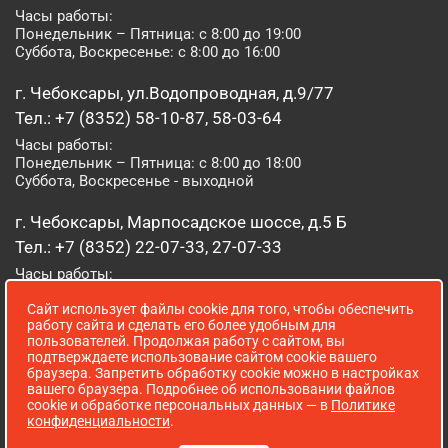
Часы работы:
Понедельник – Пятница: с 8:00 до 19:00
Суббота, Воскресенье: с 8:00 до 16:00
г. Чебоксары, ул.Водопроводная, д.9/77
Тел.: +7 (8352) 58-10-87, 58-03-64
Часы работы:
Понедельник – Пятница: с 8:00 до 18:00
Суббота, Воскресенье - выходной
г. Чебоксары, Марпосадское шоссе, д.5 Б
Тел.: +7 (8352) 22-07-33, 27-07-33
Часы работы:
Понедельник – Пятница: с 8:00 до 19:00
Сайт использует файлы cookie для того, чтобы обеспечить
Суббота, Воскресенье: с 8:00 до 16:00
работу сайта и сделать его более удобным для
пользователей. Продолжая работу с сайтом, вы
г. Йошкар-Ола, ул. Луначарского, д. 52 А
подтверждаете использование сайтом cookie вашего
браузера. Запретить обработку cookie можно в настройках
Тел.: (8362) 41-07-31
вашего браузера. Подробнее об использовании файлов
Часы работы:
cookie и обработке персональных данных — в
Политике
Понедельник – Пятница: с 8:00 до 18:00
конфиденциальности
.
Суббота, Воскресенье: выходной