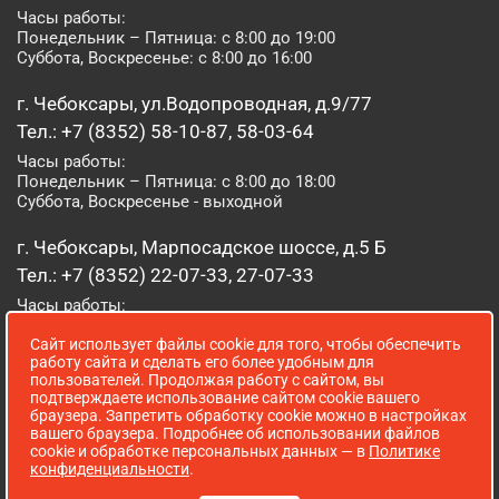
Часы работы:
Понедельник – Пятница: с 8:00 до 19:00
Суббота, Воскресенье: с 8:00 до 16:00
г. Чебоксары, ул.Водопроводная, д.9/77
Тел.: +7 (8352) 58-10-87, 58-03-64
Часы работы:
Понедельник – Пятница: с 8:00 до 18:00
Суббота, Воскресенье - выходной
г. Чебоксары, Марпосадское шоссе, д.5 Б
Тел.: +7 (8352) 22-07-33, 27-07-33
Часы работы:
Понедельник – Пятница: с 8:00 до 19:00
Сайт использует файлы cookie для того, чтобы обеспечить
Суббота, Воскресенье: с 8:00 до 16:00
работу сайта и сделать его более удобным для
пользователей. Продолжая работу с сайтом, вы
г. Йошкар-Ола, ул. Луначарского, д. 52 А
подтверждаете использование сайтом cookie вашего
браузера. Запретить обработку cookie можно в настройках
Тел.: (8362) 41-07-31
вашего браузера. Подробнее об использовании файлов
Часы работы:
cookie и обработке персональных данных — в
Политике
Понедельник – Пятница: с 8:00 до 18:00
конфиденциальности
.
Суббота, Воскресенье: выходной