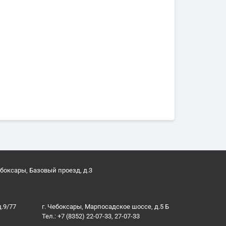
ебоксары, Базовый проезд, д.3
д.9/77
г. Чебоксары, Марпосадское шоссе, д.5 Б
Тел.: +7 (8352) 22-07-33, 27-07-33