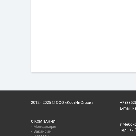
2012 - 2025 © ООО «КостИнСтрой»
+7 (8352)
E-mail:
k
О КОМПАНИИ
г. Чебок
Менеджеры
Тел.: +7 
Вакансии