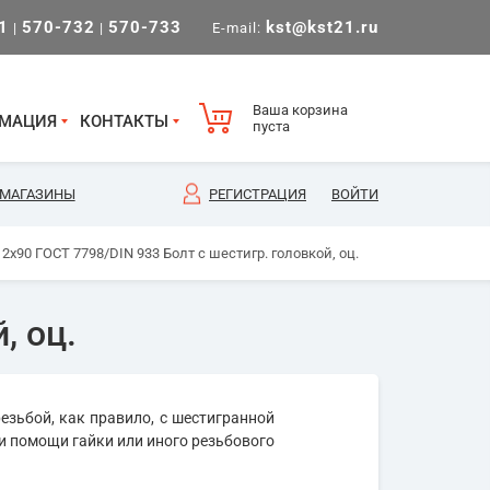
1
570-732
570-733
kst@kst21.ru
|
|
E-mail:
Ваша корзина
МАЦИЯ
КОНТАКТЫ
пуста
МАГАЗИНЫ
РЕГИСТРАЦИЯ
ВОЙТИ
2х90 ГОСТ 7798/DIN 933 Болт с шестигр. головкой, оц.
, оц.
езьбой, как правило, с шестигранной
и помощи гайки или иного резьбового