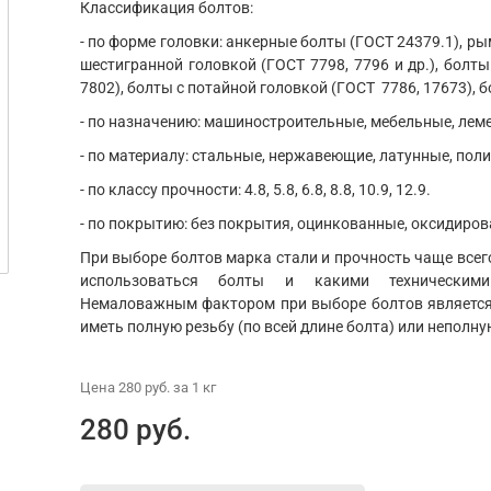
Классификация болтов:
- по форме головки: анкерные болты (ГОСТ 24379.1), ры
шестигранной головкой (ГОСТ 7798, 7796 и др.), болты
7802), болты с потайной головкой (ГОСТ 7786, 17673), б
- по назначению: машиностроительные, мебельные, ле
- по материалу: стальные, нержавеющие, латунные, пол
- по классу прочности: 4.8, 5.8, 6.8, 8.8, 10.9, 12.9.
- по покрытию: без покрытия, оцинкованные, оксидиров
При выборе болтов марка стали и прочность чаще всего
использоваться болты и какими техническим
Немаловажным фактором при выборе болтов является 
иметь полную резьбу (по всей длине болта) или неполну
Цена
280 руб.
за 1
кг
280 руб.