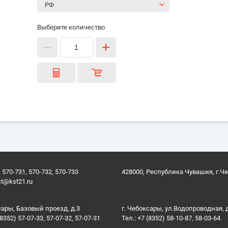
Выберите количество
 570-731, 570-732, 570-733
428000, Республика Чувашия, г.Ч
st@kst21.ru
сары, Базовый проезд, д.3
г. Чебоксары, ул.Водопроводная, 
(8352) 57-07-33, 57-07-32, 57-07-31
Тел.: +7 (8352) 58-10-87, 58-03-64