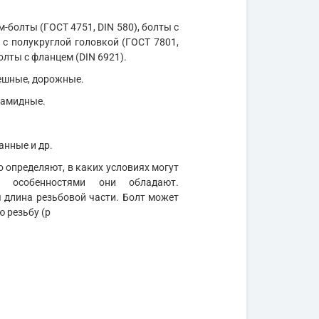
м-болты (ГОСТ 4751, DIN 580), болты с
 с полукруглой головкой (ГОСТ 7801,
олты с фланцем (DIN 6921).
мешные, дорожные.
иамидные.
анные и др.
 определяют, в каких условиях могут
и особенностями они обладают.
длина резьбовой части. Болт может
ю резьбу (р