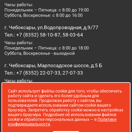
Часы работы:
Понедельник – Пятница: с 8:00 до 19:00
Суббота, Воскресенье: с 8:00 до 16:00
г. Чебоксары, ул.Водопроводная, д.9/77
Тел.: +7 (8352) 58-10-87, 58-03-64
Часы работы:
Понедельник – Пятница: с 8:00 до 18:00
Суббота, Воскресенье - выходной
г. Чебоксары, Марпосадское шоссе, д.5 Б
Тел.: +7 (8352) 22-07-33, 27-07-33
Часы работы:
Понедельник – Пятница: с 8:00 до 19:00
Сайт использует файлы cookie для того, чтобы обеспечить
Суббота, Воскресенье: с 8:00 до 16:00
работу сайта и сделать его более удобным для
пользователей. Продолжая работу с сайтом, вы
г. Йошкар-Ола, ул. Луначарского, д. 52 А
подтверждаете использование сайтом cookie вашего
браузера. Запретить обработку cookie можно в настройках
Тел.: (8362) 41-07-31
вашего браузера. Подробнее об использовании файлов
Часы работы:
cookie и обработке персональных данных — в
Политике
Понедельник – Пятница: с 8:00 до 18:00
конфиденциальности
.
Суббота, Воскресенье: выходной