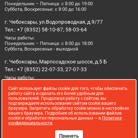
Понедельник – Пятница: с 8:00 до 19:00
Суббота, Воскресенье: с 8:00 до 16:00
г. Чебоксары, ул.Водопроводная, д.9/77
Тел.: +7 (8352) 58-10-87, 58-03-64
Часы работы:
Понедельник – Пятница: с 8:00 до 18:00
Суббота, Воскресенье - выходной
г. Чебоксары, Марпосадское шоссе, д.5 Б
Тел.: +7 (8352) 22-07-33, 27-07-33
Часы работы:
Понедельник – Пятница: с 8:00 до 19:00
Сайт использует файлы cookie для того, чтобы обеспечить
Суббота, Воскресенье: с 8:00 до 16:00
работу сайта и сделать его более удобным для
пользователей. Продолжая работу с сайтом, вы
г. Йошкар-Ола, ул. Луначарского, д. 52 А
подтверждаете использование сайтом cookie вашего
браузера. Запретить обработку cookie можно в настройках
Тел.: (8362) 41-07-31
вашего браузера. Подробнее об использовании файлов
Часы работы:
cookie и обработке персональных данных — в
Политике
Понедельник – Пятница: с 8:00 до 18:00
конфиденциальности
.
Суббота, Воскресенье: выходной
Принять