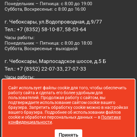
Понедельник – Пятница: с 8:00 до 19:00
Суббота, Воскресенье: с 8:00 до 16:00
г. Чебоксары, ул.Водопроводная, д.9/77
Тел.: +7 (8352) 58-10-87, 58-03-64
Часы работы:
Понедельник – Пятница: с 8:00 до 18:00
Суббота, Воскресенье - выходной
г. Чебоксары, Марпосадское шоссе, д.5 Б
Тел.: +7 (8352) 22-07-33, 27-07-33
Часы работы:
Понедельник – Пятница: с 8:00 до 19:00
Сайт использует файлы cookie для того, чтобы обеспечить
Суббота, Воскресенье: с 8:00 до 16:00
работу сайта и сделать его более удобным для
пользователей. Продолжая работу с сайтом, вы
г. Йошкар-Ола, ул. Луначарского, д. 52 А
подтверждаете использование сайтом cookie вашего
браузера. Запретить обработку cookie можно в настройках
Тел.: (8362) 41-07-31
вашего браузера. Подробнее об использовании файлов
Часы работы:
cookie и обработке персональных данных — в
Политике
Понедельник – Пятница: с 8:00 до 18:00
конфиденциальности
.
Суббота, Воскресенье: выходной
Принять