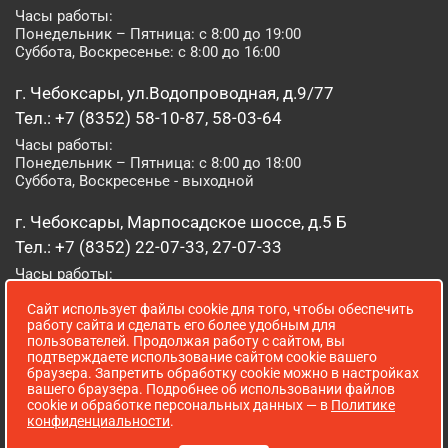
Часы работы:
Понедельник – Пятница: с 8:00 до 19:00
Суббота, Воскресенье: с 8:00 до 16:00
г. Чебоксары, ул.Водопроводная, д.9/77
Тел.: +7 (8352) 58-10-87, 58-03-64
Часы работы:
Понедельник – Пятница: с 8:00 до 18:00
Суббота, Воскресенье - выходной
г. Чебоксары, Марпосадское шоссе, д.5 Б
Тел.: +7 (8352) 22-07-33, 27-07-33
Часы работы:
Понедельник – Пятница: с 8:00 до 19:00
Сайт использует файлы cookie для того, чтобы обеспечить
Суббота, Воскресенье: с 8:00 до 16:00
работу сайта и сделать его более удобным для
пользователей. Продолжая работу с сайтом, вы
г. Йошкар-Ола, ул. Луначарского, д. 52 А
подтверждаете использование сайтом cookie вашего
браузера. Запретить обработку cookie можно в настройках
Тел.: (8362) 41-07-31
вашего браузера. Подробнее об использовании файлов
Часы работы:
cookie и обработке персональных данных — в
Политике
Понедельник – Пятница: с 8:00 до 18:00
конфиденциальности
.
Суббота, Воскресенье: выходной