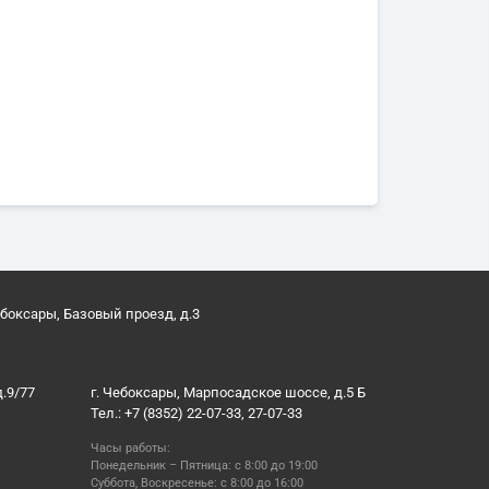
ебоксары, Базовый проезд, д.3
д.9/77
г. Чебоксары, Марпосадское шоссе, д.5 Б
Тел.: +7 (8352) 22-07-33, 27-07-33
Часы работы:
Понедельник – Пятница: с 8:00 до 19:00
Суббота, Воскресенье: с 8:00 до 16:00