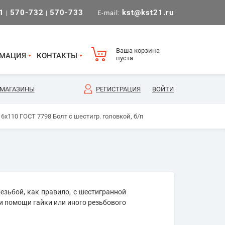
1
570-732
570-733
kst@kst21.ru
|
|
E-mail:
Ваша корзина
МАЦИЯ
КОНТАКТЫ
пуста
МАГАЗИНЫ
РЕГИСТРАЦИЯ
ВОЙТИ
6х110 ГОСТ 7798 Болт с шестигр. головкой, б/п
езьбой, как правило, с шестигранной
и помощи гайки или иного резьбового