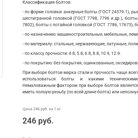
Классификация болтов:
- по форме головки: анкерные болты (ГОСТ 24379.1), ры
шестигранной головкой (ГОСТ 7798, 7796 и др.), болты
7802), болты с потайной головкой (ГОСТ 7786, 17673), б
- по назначению: машиностроительные, мебельные, ле
- по материалу: стальные, нержавеющие, латунные, пол
- по классу прочности: 4.8, 5.8, 6.8, 8.8, 10.9, 12.9.
- по покрытию: без покрытия, оцинкованные, оксидиров
При выборе болтов марка стали и прочность чаще всего
использоваться болты и какими техническим
Немаловажным фактором при выборе болтов является 
иметь полную резьбу (по всей длине болта) или неполну
Цена
246 руб.
за 1
кг
246 руб.