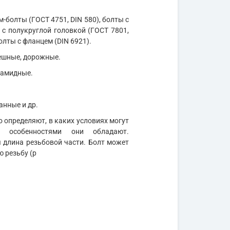
м-болты (ГОСТ 4751, DIN 580), болты с
 с полукруглой головкой (ГОСТ 7801,
олты с фланцем (DIN 6921).
мешные, дорожные.
иамидные.
анные и др.
 определяют, в каких условиях могут
и особенностями они обладают.
длина резьбовой части. Болт может
ю резьбу (р