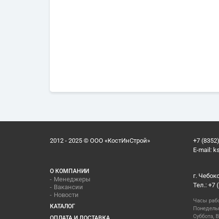
2012 - 2025 © ООО «КостИнСтрой»
+7 (8352)
E-mail:
k
О КОМПАНИИ
г. Чебок
Менеджеры
Тел.: +7 
Вакансии
Новости
Часы раб
КАТАЛОГ
Понедельн
Суббота, В
ОПЛАТА И ДОСТАВКА