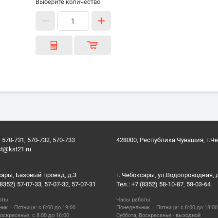
Выберите количество
 570-731, 570-732, 570-733
428000, Республика Чувашия, г.Ч
st@kst21.ru
сары, Базовый проезд, д.3
г. Чебоксары, ул.Водопроводная, 
(8352) 57-07-33, 57-07-32, 57-07-31
Тел.: +7 (8352) 58-10-87, 58-03-64
оты:
Часы работы:
ик – Пятница: с 8:00 до 19:00
Понедельник – Пятница: с 8:00 до 18:00
оскресенье: с 8:00 до 16:00
Суббота, Воскресенье - выходной