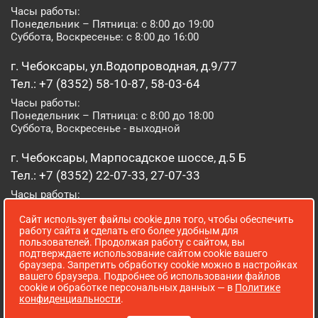
Часы работы:
Понедельник – Пятница: с 8:00 до 19:00
Суббота, Воскресенье: с 8:00 до 16:00
г. Чебоксары, ул.Водопроводная, д.9/77
Тел.: +7 (8352) 58-10-87, 58-03-64
Часы работы:
Понедельник – Пятница: с 8:00 до 18:00
Суббота, Воскресенье - выходной
г. Чебоксары, Марпосадское шоссе, д.5 Б
Тел.: +7 (8352) 22-07-33, 27-07-33
Часы работы:
Понедельник – Пятница: с 8:00 до 19:00
Сайт использует файлы cookie для того, чтобы обеспечить
Суббота, Воскресенье: с 8:00 до 16:00
работу сайта и сделать его более удобным для
пользователей. Продолжая работу с сайтом, вы
г. Йошкар-Ола, ул. Луначарского, д. 52 А
подтверждаете использование сайтом cookie вашего
браузера. Запретить обработку cookie можно в настройках
Тел.: (8362) 41-07-31
вашего браузера. Подробнее об использовании файлов
Часы работы:
cookie и обработке персональных данных — в
Политике
Понедельник – Пятница: с 8:00 до 18:00
конфиденциальности
.
Суббота, Воскресенье: выходной