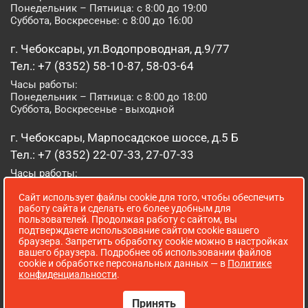
Понедельник – Пятница: с 8:00 до 19:00
Суббота, Воскресенье: с 8:00 до 16:00
г. Чебоксары, ул.Водопроводная, д.9/77
Тел.: +7 (8352) 58-10-87, 58-03-64
Часы работы:
Понедельник – Пятница: с 8:00 до 18:00
Суббота, Воскресенье - выходной
г. Чебоксары, Марпосадское шоссе, д.5 Б
Тел.: +7 (8352) 22-07-33, 27-07-33
Часы работы:
Понедельник – Пятница: с 8:00 до 19:00
Сайт использует файлы cookie для того, чтобы обеспечить
Суббота, Воскресенье: с 8:00 до 16:00
работу сайта и сделать его более удобным для
пользователей. Продолжая работу с сайтом, вы
г. Йошкар-Ола, ул. Луначарского, д. 52 А
подтверждаете использование сайтом cookie вашего
браузера. Запретить обработку cookie можно в настройках
Тел.: (8362) 41-07-31
вашего браузера. Подробнее об использовании файлов
Часы работы:
cookie и обработке персональных данных — в
Политике
Понедельник – Пятница: с 8:00 до 18:00
конфиденциальности
.
Суббота, Воскресенье: выходной
Принять