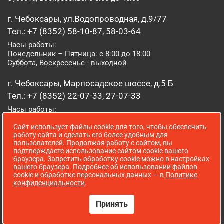
г. Чебоксары, ул.Водопроводная, д.9/77
Тел.: +7 (8352) 58-10-87, 58-03-64
Часы работы:
Понедельник – Пятница: с 8:00 до 18:00
Суббота, Воскресенье - выходной
г. Чебоксары, Марпосадское шоссе, д.5 Б
Тел.: +7 (8352) 22-07-33, 27-07-33
Часы работы:
Понедельник – Пятница: с 8:00 до 19:00
Сайт использует файлы cookie для того, чтобы обеспечить
Суббота, Воскресенье: с 8:00 до 16:00
работу сайта и сделать его более удобным для
пользователей. Продолжая работу с сайтом, вы
г. Йошкар-Ола, ул. Луначарского, д. 52 А
подтверждаете использование сайтом cookie вашего
браузера. Запретить обработку cookie можно в настройках
Тел.: (8362) 41-07-31
вашего браузера. Подробнее об использовании файлов
Часы работы:
cookie и обработке персональных данных — в
Политике
Понедельник – Пятница: с 8:00 до 18:00
конфиденциальности
.
Суббота, Воскресенье: выходной
Принять
Сопровождение сайта WebStroy