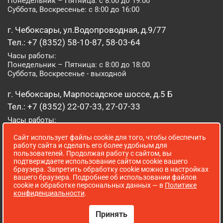
Понедельник – Пятница: с 8:00 до 19:00
Суббота, Воскресенье: с 8:00 до 16:00
г. Чебоксары, ул.Водопроводная, д.9/77
Тел.: +7 (8352) 58-10-87, 58-03-64
Часы работы:
Понедельник – Пятница: с 8:00 до 18:00
Суббота, Воскресенье - выходной
г. Чебоксары, Марпосадское шоссе, д.5 Б
Тел.: +7 (8352) 22-07-33, 27-07-33
Часы работы:
Понедельник – Пятница: с 8:00 до 19:00
Сайт использует файлы cookie для того, чтобы обеспечить
Суббота, Воскресенье: с 8:00 до 16:00
работу сайта и сделать его более удобным для
пользователей. Продолжая работу с сайтом, вы
г. Йошкар-Ола, ул. Луначарского, д. 52 А
подтверждаете использование сайтом cookie вашего
браузера. Запретить обработку cookie можно в настройках
Тел.: (8362) 41-07-31
вашего браузера. Подробнее об использовании файлов
Часы работы:
cookie и обработке персональных данных — в
Политике
Понедельник – Пятница: с 8:00 до 18:00
конфиденциальности
.
Суббота, Воскресенье: выходной
Принять
Сопровождение сайта WebStroy