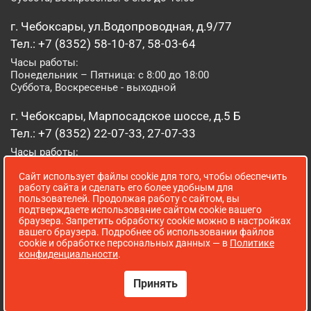
г. Чебоксары, ул.Водопроводная, д.9/77
Тел.: +7 (8352) 58-10-87, 58-03-64
Часы работы:
Понедельник – Пятница: с 8:00 до 18:00
Суббота, Воскресенье - выходной
г. Чебоксары, Марпосадское шоссе, д.5 Б
Тел.: +7 (8352) 22-07-33, 27-07-33
Часы работы:
Понедельник – Пятница: с 8:00 до 19:00
Сайт использует файлы cookie для того, чтобы обеспечить
Суббота, Воскресенье: с 8:00 до 16:00
работу сайта и сделать его более удобным для
пользователей. Продолжая работу с сайтом, вы
г. Йошкар-Ола, ул. Луначарского, д. 52 А
подтверждаете использование сайтом cookie вашего
браузера. Запретить обработку cookie можно в настройках
Тел.: (8362) 41-07-31
вашего браузера. Подробнее об использовании файлов
Часы работы:
cookie и обработке персональных данных — в
Политике
Понедельник – Пятница: с 8:00 до 18:00
конфиденциальности
.
Суббота, Воскресенье: выходной
Принять
Сопровождение сайта WebStroy