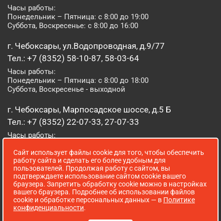
Часы работы:
Понедельник – Пятница: с 8:00 до 19:00
Суббота, Воскресенье: с 8:00 до 16:00
г. Чебоксары, ул.Водопроводная, д.9/77
Тел.: +7 (8352) 58-10-87, 58-03-64
Часы работы:
Понедельник – Пятница: с 8:00 до 18:00
Суббота, Воскресенье - выходной
г. Чебоксары, Марпосадское шоссе, д.5 Б
Тел.: +7 (8352) 22-07-33, 27-07-33
Часы работы:
Понедельник – Пятница: с 8:00 до 19:00
Сайт использует файлы cookie для того, чтобы обеспечить
Суббота, Воскресенье: с 8:00 до 16:00
работу сайта и сделать его более удобным для
пользователей. Продолжая работу с сайтом, вы
г. Йошкар-Ола, ул. Луначарского, д. 52 А
подтверждаете использование сайтом cookie вашего
браузера. Запретить обработку cookie можно в настройках
Тел.: (8362) 41-07-31
вашего браузера. Подробнее об использовании файлов
Часы работы:
cookie и обработке персональных данных — в
Политике
Понедельник – Пятница: с 8:00 до 18:00
конфиденциальности
.
Суббота, Воскресенье: выходной