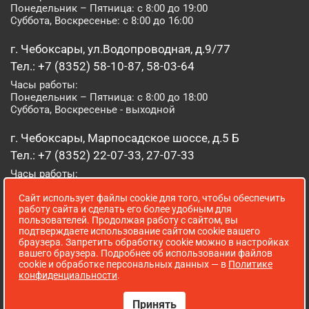
Понедельник – Пятница: с 8:00 до 19:00
Суббота, Воскресенье: с 8:00 до 16:00
г. Чебоксары, ул.Водопроводная, д.9/77
Тел.: +7 (8352) 58-10-87, 58-03-64
Часы работы:
Понедельник – Пятница: с 8:00 до 18:00
Суббота, Воскресенье - выходной
г. Чебоксары, Марпосадское шоссе, д.5 Б
Тел.: +7 (8352) 22-07-33, 27-07-33
Часы работы:
Понедельник – Пятница: с 8:00 до 19:00
Сайт использует файлы cookie для того, чтобы обеспечить
Суббота, Воскресенье: с 8:00 до 16:00
работу сайта и сделать его более удобным для
пользователей. Продолжая работу с сайтом, вы
г. Йошкар-Ола, ул. Луначарского, д. 52 А
подтверждаете использование сайтом cookie вашего
браузера. Запретить обработку cookie можно в настройках
Тел.: (8362) 41-07-31
вашего браузера. Подробнее об использовании файлов
Часы работы:
cookie и обработке персональных данных — в
Политике
Понедельник – Пятница: с 8:00 до 18:00
конфиденциальности
.
Суббота, Воскресенье: выходной
Принять