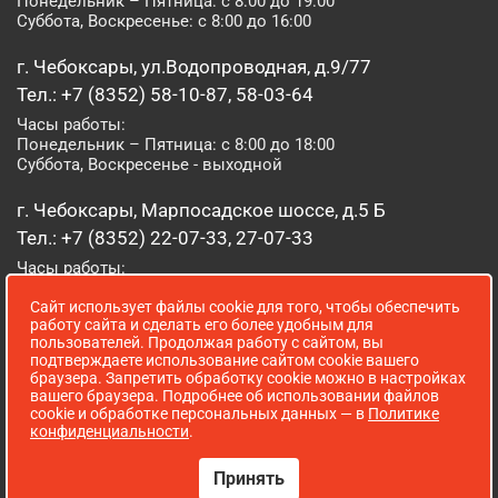
Понедельник – Пятница: с 8:00 до 19:00
Суббота, Воскресенье: с 8:00 до 16:00
г. Чебоксары, ул.Водопроводная, д.9/77
Тел.: +7 (8352) 58-10-87, 58-03-64
Часы работы:
Понедельник – Пятница: с 8:00 до 18:00
Суббота, Воскресенье - выходной
г. Чебоксары, Марпосадское шоссе, д.5 Б
Тел.: +7 (8352) 22-07-33, 27-07-33
Часы работы:
Понедельник – Пятница: с 8:00 до 19:00
Сайт использует файлы cookie для того, чтобы обеспечить
Суббота, Воскресенье: с 8:00 до 16:00
работу сайта и сделать его более удобным для
пользователей. Продолжая работу с сайтом, вы
г. Йошкар-Ола, ул. Луначарского, д. 52 А
подтверждаете использование сайтом cookie вашего
браузера. Запретить обработку cookie можно в настройках
Тел.: (8362) 41-07-31
вашего браузера. Подробнее об использовании файлов
Часы работы:
cookie и обработке персональных данных — в
Политике
Понедельник – Пятница: с 8:00 до 18:00
конфиденциальности
.
Суббота, Воскресенье: выходной
Принять
Сопровождение сайта WebStroy