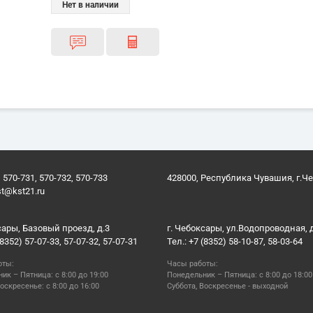
Нет в наличии
 570-731, 570-732, 570-733
428000, Республика Чувашия, г.Ч
st@kst21.ru
сары, Базовый проезд, д.3
г. Чебоксары, ул.Водопроводная, 
(8352) 57-07-33, 57-07-32, 57-07-31
Тел.: +7 (8352) 58-10-87, 58-03-64
оты:
Часы работы:
ик – Пятница: с 8:00 до 19:00
Понедельник – Пятница: с 8:00 до 18:00
оскресенье: с 8:00 до 16:00
Суббота, Воскресенье - выходной