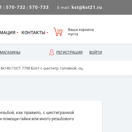
1
570-732
570-733
kst@kst21.ru
|
|
E-mail:
Ваша корзина
МАЦИЯ
КОНТАКТЫ
пуста
МАГАЗИНЫ
РЕГИСТРАЦИЯ
ВОЙТИ
8х140 ГОСТ 7798 Болт с шестигр. головкой, оц.
езьбой, как правило, с шестигранной
и помощи гайки или иного резьбового