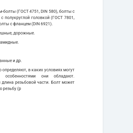
м-болты (ГОСТ 4751, DIN 580), болты с
 с полукруглой головкой (ГОСТ 7801,
олты с фланцем (DIN 6921).
мешные, дорожные.
иамидные.
анные и др.
 определяют, в каких условиях могут
и особенностями они обладают.
длина резьбовой части. Болт может
ю резьбу (р