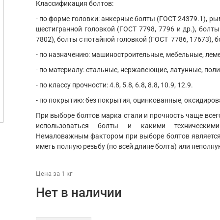
Классификация болтов:
- по форме головки: анкерные болты (ГОСТ 24379.1), ры
шестигранной головкой (ГОСТ 7798, 7796 и др.), болты
7802), болты с потайной головкой (ГОСТ 7786, 17673), б
- по назначению: машиностроительные, мебельные, ле
- по материалу: стальные, нержавеющие, латунные, пол
- по классу прочности: 4.8, 5.8, 6.8, 8.8, 10.9, 12.9.
- по покрытию: без покрытия, оцинкованные, оксидиров
При выборе болтов марка стали и прочность чаще всего
использоваться болты и какими техническим
Немаловажным фактором при выборе болтов является 
иметь полную резьбу (по всей длине болта) или неполну
Цена
за 1
кг
Нет в наличии