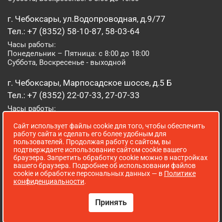
г. Чебоксары, ул.Водопроводная, д.9/77
Тел.: +7 (8352) 58-10-87, 58-03-64
Часы работы:
Понедельник – Пятница: с 8:00 до 18:00
Суббота, Воскресенье - выходной
г. Чебоксары, Марпосадское шоссе, д.5 Б
Тел.: +7 (8352) 22-07-33, 27-07-33
Часы работы:
Понедельник – Пятница: с 8:00 до 19:00
Сайт использует файлы cookie для того, чтобы обеспечить
Суббота, Воскресенье: с 8:00 до 16:00
работу сайта и сделать его более удобным для
пользователей. Продолжая работу с сайтом, вы
г. Йошкар-Ола, ул. Луначарского, д. 52 А
подтверждаете использование сайтом cookie вашего
браузера. Запретить обработку cookie можно в настройках
Тел.: (8362) 41-07-31
вашего браузера. Подробнее об использовании файлов
Часы работы:
cookie и обработке персональных данных — в
Политике
Понедельник – Пятница: с 8:00 до 18:00
конфиденциальности
.
Суббота, Воскресенье: выходной
Принять
Сопровождение сайта WebStroy