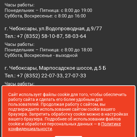
Часы работы:
Понедельник – Пятница: с 8:00 до 19:00
Суббота, Воскресенье: с 8:00 до 16:00
г. Чебоксары, ул.Водопроводная, д.9/77
Тел.: +7 (8352) 58-10-87, 58-03-64
Часы работы:
Понедельник – Пятница: с 8:00 до 18:00
Суббота, Воскресенье - выходной
г. Чебоксары, Марпосадское шоссе, д.5 Б
Тел.: +7 (8352) 22-07-33, 27-07-33
Часы работы:
Понедельник – Пятница: с 8:00 до 19:00
Сайт использует файлы cookie для того, чтобы обеспечить
Суббота, Воскресенье: с 8:00 до 16:00
работу сайта и сделать его более удобным для
пользователей. Продолжая работу с сайтом, вы
г. Йошкар-Ола, ул. Луначарского, д. 52 А
подтверждаете использование сайтом cookie вашего
браузера. Запретить обработку cookie можно в настройках
Тел.: (8362) 41-07-31
вашего браузера. Подробнее об использовании файлов
Часы работы:
cookie и обработке персональных данных — в
Политике
Понедельник – Пятница: с 8:00 до 18:00
конфиденциальности
.
Суббота, Воскресенье: выходной