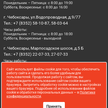
Понедельник – Пятница: с 8:00 до 19:00
Суббота, Воскресенье: с 8:00 до 16:00
г. Чебоксары, ул.Водопроводная, д.9/77
Тел.: +7 (8352) 58-10-87, 58-03-64
Часы работы:
Понедельник – Пятница: с 8:00 до 18:00
Суббота, Воскресенье - выходной
г. Чебоксары, Марпосадское шоссе, д.5 Б
Тел.: +7 (8352) 22-07-33, 27-07-33
Часы работы:
Понедельник – Пятница: с 8:00 до 19:00
Сайт использует файлы cookie для того, чтобы обеспечить
Суббота, Воскресенье: с 8:00 до 16:00
работу сайта и сделать его более удобным для
пользователей. Продолжая работу с сайтом, вы
г. Йошкар-Ола, ул. Луначарского, д. 52 А
подтверждаете использование сайтом cookie вашего
браузера. Запретить обработку cookie можно в настройках
Тел.: (8362) 41-07-31
вашего браузера. Подробнее об использовании файлов
Часы работы:
cookie и обработке персональных данных — в
Политике
Понедельник – Пятница: с 8:00 до 18:00
конфиденциальности
.
Суббота, Воскресенье: выходной
Принять