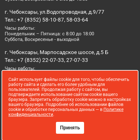
г. Чебоксары, ул.Водопроводная, д.9/77
Тел.: +7 (8352) 58-10-87, 58-03-64
Часы работы:
Понедельник – Пятница: с 8:00 до 18:00
Суббота, Воскресенье - выходной
г. Чебоксары, Марпосадское шоссе, д.5 Б
Тел.: +7 (8352) 22-07-33, 27-07-33
Часы работы:
Понедельник – Пятница: с 8:00 до 19:00
Сайт использует файлы cookie для того, чтобы обеспечить
Суббота, Воскресенье: с 8:00 до 16:00
работу сайта и сделать его более удобным для
пользователей. Продолжая работу с сайтом, вы
г. Йошкар-Ола, ул. Луначарского, д. 52 А
подтверждаете использование сайтом cookie вашего
браузера. Запретить обработку cookie можно в настройках
Тел.: (8362) 41-07-31
вашего браузера. Подробнее об использовании файлов
Часы работы:
cookie и обработке персональных данных — в
Политике
Понедельник – Пятница: с 8:00 до 18:00
конфиденциальности
.
Суббота, Воскресенье: выходной
Принять
Сопровождение сайта WebStroy