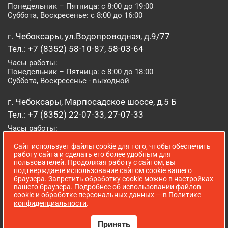
Понедельник – Пятница: с 8:00 до 19:00
Суббота, Воскресенье: с 8:00 до 16:00
г. Чебоксары, ул.Водопроводная, д.9/77
Тел.: +7 (8352) 58-10-87, 58-03-64
Часы работы:
Понедельник – Пятница: с 8:00 до 18:00
Суббота, Воскресенье - выходной
г. Чебоксары, Марпосадское шоссе, д.5 Б
Тел.: +7 (8352) 22-07-33, 27-07-33
Часы работы:
Понедельник – Пятница: с 8:00 до 19:00
Сайт использует файлы cookie для того, чтобы обеспечить
Суббота, Воскресенье: с 8:00 до 16:00
работу сайта и сделать его более удобным для
пользователей. Продолжая работу с сайтом, вы
г. Йошкар-Ола, ул. Луначарского, д. 52 А
подтверждаете использование сайтом cookie вашего
браузера. Запретить обработку cookie можно в настройках
Тел.: (8362) 41-07-31
вашего браузера. Подробнее об использовании файлов
Часы работы:
cookie и обработке персональных данных — в
Политике
Понедельник – Пятница: с 8:00 до 18:00
конфиденциальности
.
Суббота, Воскресенье: выходной
Принять